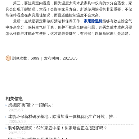
第三，要注意室内温度，因为温度太高木质家具中仅有的水分会蒸发，家
具会出现干裂情况，太湿了会影响家具寿命。所以使用
除湿机非常重要，不仅
能保持湿度在家具最佳情况，而且还能控制温度不会太高。
最后一点就是要定期做好清洁和保养工作，
家用除湿机
能够有效去除空气
中多余水分，保持空气的干爽，但并不能完全解决问题，购买之后木质家具要
怎么样保养才能正常使用，这才是最关键的，有时候可以像商家询问是清楚。
浏览次数：6099 | 发布时间：2015/6/5
相关信息
想摆脱“梅”运？一招解决！
2025/6/7
建筑环保新材研发基地：除湿加湿一体机优化生产环境，推动
2025/3/29
绿色制造
装修防潮黑洞：62%家庭中招！你家墙皮正在“流泪”吗？
2025/3/22