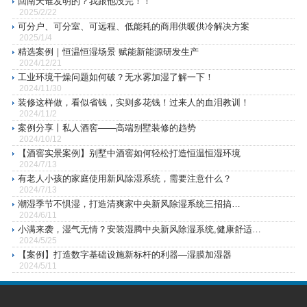
回南天谁发明的？我跟他没完！！
2025/2/22
可分户、可分室、可远程、低能耗的商用供暖供冷解决方案
2025/1/4
精选案例｜恒温恒湿场景 赋能新能源研发生产
2024/12/21
工业环境干燥问题如何破？无水雾加湿了解一下！
2024/11/30
装修这样做，看似省钱，实则多花钱！过来人的血泪教训！
2024/11/2
案例分享丨私人酒窖——高端别墅装修的趋势
2024/10/12
【酒窖实景案例】别墅中酒窖如何轻松打造恒温恒湿环境
2024/7/13
有老人小孩的家庭使用新风除湿系统，需要注意什么？
2024/7/13
潮湿季节不惧湿，打造清爽家中央新风除湿系统三招搞
2024/6/11
定！！！
小满来袭，湿气无情？安装湿腾中央新风除湿系统,健康舒适由
2024/5/25
此开始！
【案例】打造数字基础设施新标杆的利器—湿膜加湿器
2024/5/11