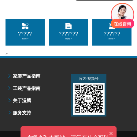
?????
???????
??????
more >
more >
more >
>
家装产品指南
官方-微信公众号
官方-视频号
工装产品指南
关于湿腾
服务支持
×