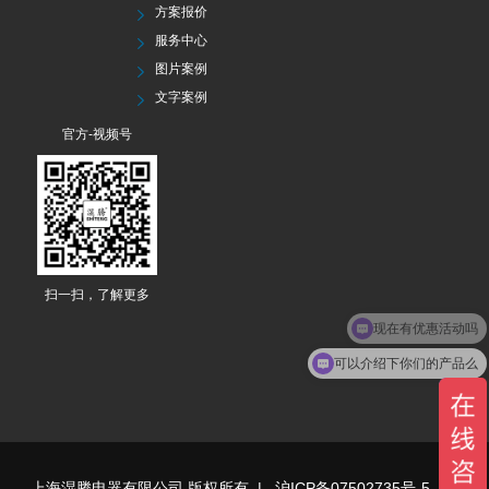
方案报价
服务中心
图片案例
文字案例
官方-视频号
扫一扫，了解更多
现在有优惠活动吗
可以介绍下你们的产品么
上海湿腾电器有限公司 版权所有 |
沪ICP备07502735号-5