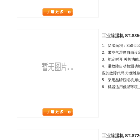
工业除湿机 ST-835
1、除湿面积：350-55
2、带空气湿度自由设
3、能定时开 关机功能,
4、带故障自动检测功
应的故障代码,方便维
5、采用品牌压缩机,动
6、机器适用低温环境,
工业除湿机 ST-872