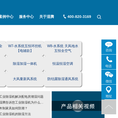
案例中心
服务中心
关于湿腾
400-820-3169
全
W7-水系统五恒环控机
W8-水系统 天风地水
【电辅款】
五恒全空气
除湿加湿一体机
恒温恒湿空调
大风量新风系统
防结露除湿通风系统
工业除湿机解决配电房潮湿问题
湿腾告诉您工业除湿机为什么这么受欢迎
木制家具如何防潮？
工业除湿机的除湿方法