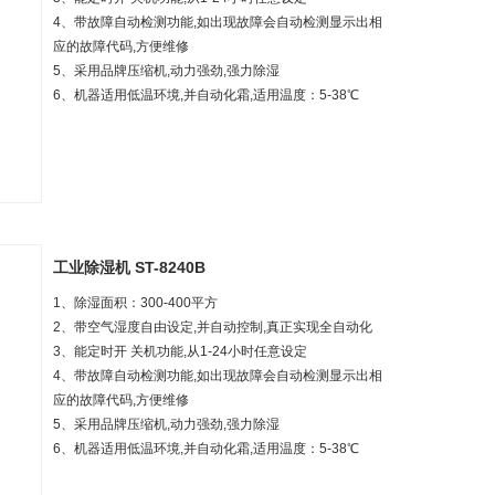
4、带故障自动检测功能,如出现故障会自动检测显示出相
应的故障代码,方便维修
5、采用品牌压缩机,动力强劲,强力除湿
6、机器适用低温环境,并自动化霜,适用温度：5-38℃
工业除湿机 ST-8240B
1、除湿面积：300-400平方
2、带空气湿度自由设定,并自动控制,真正实现全自动化
3、能定时开 关机功能,从1-24小时任意设定
4、带故障自动检测功能,如出现故障会自动检测显示出相
应的故障代码,方便维修
5、采用品牌压缩机,动力强劲,强力除湿
6、机器适用低温环境,并自动化霜,适用温度：5-38℃