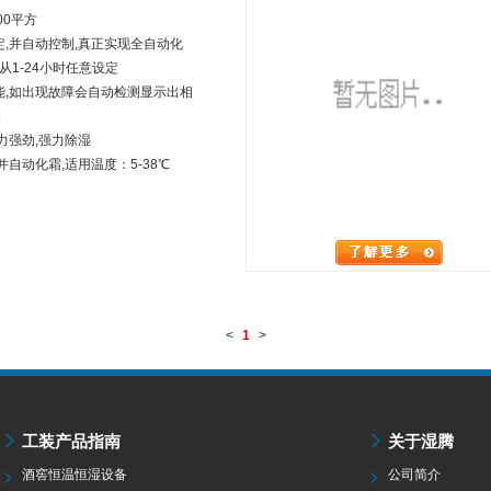
00平方
定,并自动控制,真正实现全自动化
从1-24小时任意设定
能,如出现故障会自动检测显示出相
修
力强劲,强力除湿
并自动化霜,适用温度：5-38℃
<
1
>
工装产品指南
关于湿腾
酒窖恒温恒湿设备
公司简介