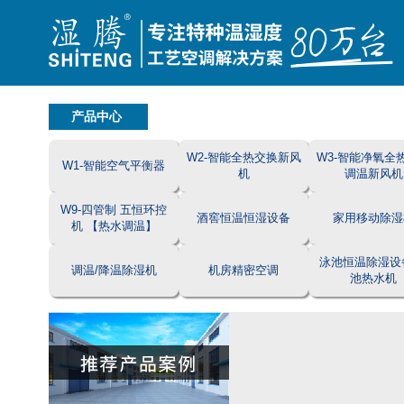
产品中心
W2-智能全热交换新风
W3-智能净氧全
W1-智能空气平衡器
机
调温新风机
W9-四管制 五恒环控
酒窖恒温恒湿设备
家用移动除湿
机 【热水调温】
泳池恒温除湿设
调温/降温除湿机
机房精密空调
池热水机