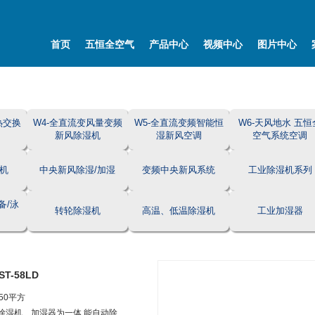
首页
五恒全空气
产品中心
视频中心
图片中心
热交换
W4-全直流变风量变频
W5-全直流变频智能恒
W6-天风地水 五恒
新风除湿机
湿新风空调
空气系统空调
机
中央新风除湿/加湿
变频中央新风系统
工业除湿机系列
备/泳
转轮除湿机
高温、低温除湿机
工业加湿器
T-58LD
50平方
集除湿机、加湿器为一体,能自动除