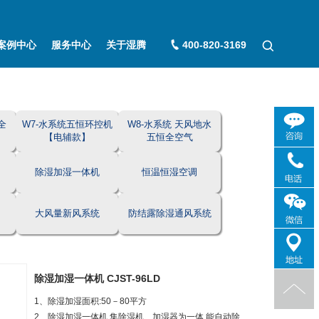
案例中心
服务中心
关于湿腾
400-820-3169
全
W7-水系统五恒环控机
W8-水系统 天风地水
【电辅款】
五恒全空气
除湿加湿一体机
恒温恒湿空调
大风量新风系统
防结露除湿通风系统
除湿加湿一体机 CJST-96LD
1、除湿加湿面积:50－80平方
2、除湿加湿一体机,集除湿机、加湿器为一体,能自动除