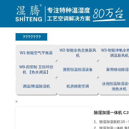
???????
W2-智能全热交换新风
W3-智能净氧全
W1-智能空气平衡器
机
调温新风机
W9-四管制 五恒环控
酒窖恒温恒湿设备
家用移动除湿
机 【热水调温】
泳池恒温除湿设
调温/降温除湿机
机房精密空调
池热水机
>
除湿加湿一体机 CJS
1、除湿加湿面积:10－
2、除湿加湿一体机,