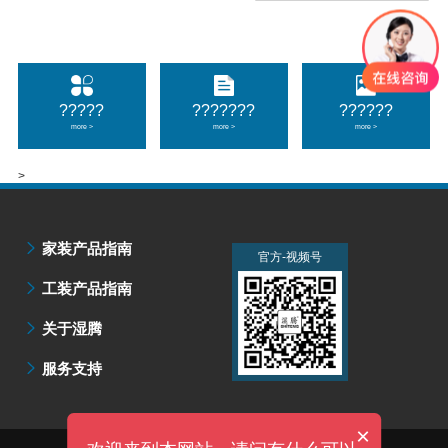
?????
???????
??????
more >
more >
more >
>
家装产品指南
官方-微信公众号
官方-视频号
工装产品指南
关于湿腾
服务支持
×