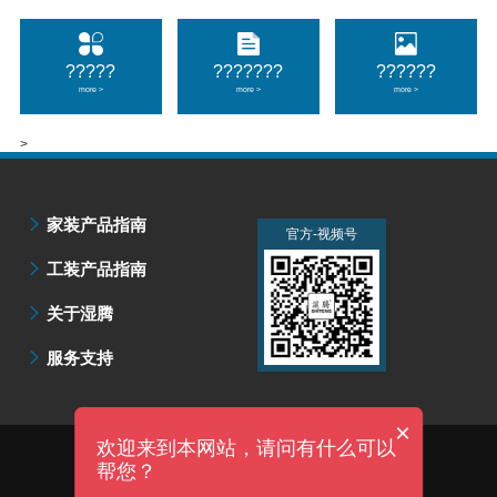
?????
???????
??????
more >
more >
more >
>
家装产品指南
官方-微信公众号
官方-视频号
工装产品指南
关于湿腾
服务支持
×
欢迎来到本网站，请问有什么可以
技术支持：明企科技
帮您？
上海湿腾电器有限公司 版权所有 |
沪ICP备07502735号-5