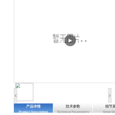
产品详情
技术参数
细节
Product Description
Technical Parameters
Show De