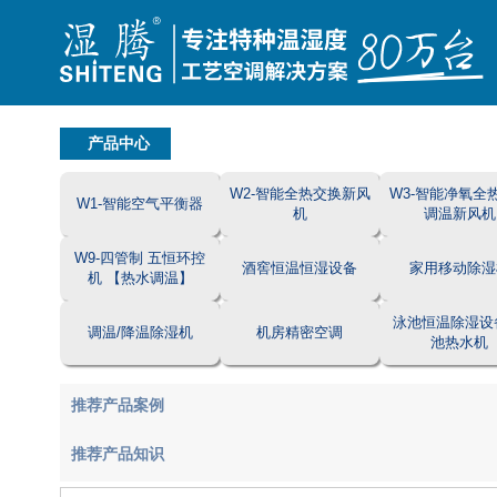
产品中心
W2-智能全热交换新风
W3-智能净氧全
W1-智能空气平衡器
机
调温新风机
W9-四管制 五恒环控
酒窖恒温恒湿设备
家用移动除湿
机 【热水调温】
泳池恒温除湿设
调温/降温除湿机
机房精密空调
池热水机
推荐产品案例
推荐产品知识