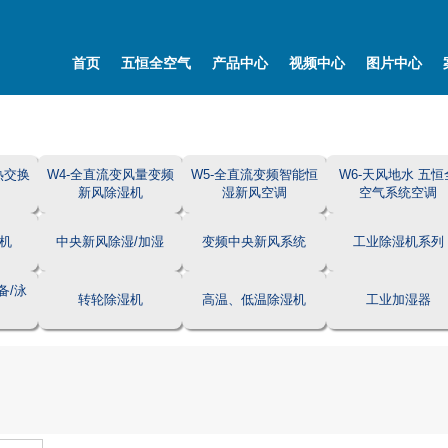
首页
五恒全空气
产品中心
视频中心
图片中心
热交换
W4-全直流变风量变频
W5-全直流变频智能恒
W6-天风地水 五恒
新风除湿机
湿新风空调
空气系统空调
机
中央新风除湿/加湿
变频中央新风系统
工业除湿机系列
备/泳
转轮除湿机
高温、低温除湿机
工业加湿器