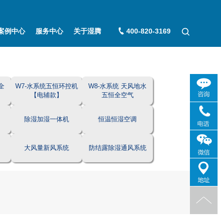
案例中心
服务中心
关于湿腾
400-820-3169
全
W7-水系统五恒环控机
W8-水系统 天风地水
【电辅款】
五恒全空气
除湿加湿一体机
恒温恒湿空调
大风量新风系统
防结露除湿通风系统